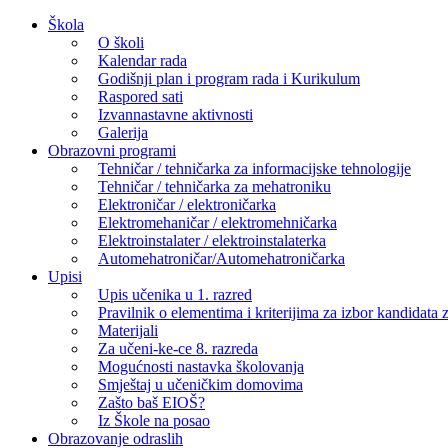
Skip
Škola
to
O školi
content
Kalendar rada
Godišnji plan i program rada i Kurikulum
Raspored sati
Izvannastavne aktivnosti
Galerija
Obrazovni programi
Tehničar / tehničarka za informacijske tehnologije
Tehničar / tehničarka za mehatroniku
Elektroničar / elektroničarka
Elektromehaničar / elektromehničarka
Elektroinstalater / elektroinstalaterka
Automehatroničar/Automehatroničarka
Upisi
Upis učenika u 1. razred
Pravilnik o elementima i kriterijima za izbor kandidata z
Materijali
Za učeni-ke-ce 8. razreda
Mogućnosti nastavka školovanja
Smještaj u učeničkim domovima
Zašto baš EIOŠ?
Iz Škole na posao
Obrazovanje odraslih