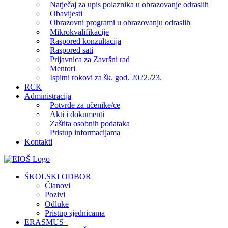
Natječaj za upis polaznika u obrazovanje odraslih
Obavijesti
Obrazovni programi u obrazovanju odraslih
Mikrokvalifikacije
Raspored konzultacija
Raspored sati
Prijavnica za Završni rad
Mentori
Ispitni rokovi za šk. god. 2022./23.
RCK
Administracija
Potvrde za učenike/ce
Akti i dokumenti
Zaštita osobnih podataka
Pristup informacijama
Kontakti
Facebook
YouTube
X
Pinterest
ŠKOLSKI ODBOR
Članovi
Pozivi
Odluke
Pristup sjednicama
ERASMUS+