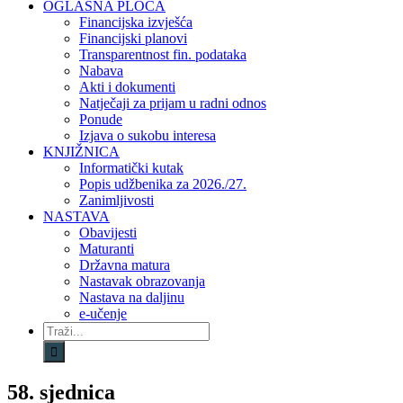
OGLASNA PLOČA
Financijska izvješća
Financijski planovi
Transparentnost fin. podataka
Nabava
Akti i dokumenti
Natječaji za prijam u radni odnos
Ponude
Izjava o sukobu interesa
KNJIŽNICA
Informatički kutak
Popis udžbenika za 2026./27.
Zanimljivosti
NASTAVA
Obavijesti
Maturanti
Državna matura
Nastavak obrazovanja
Nastava na daljinu
e-učenje
Traži...
58. sjednica