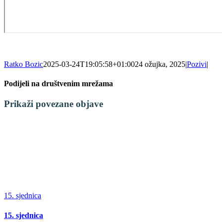
Ratko Bozic
2025-03-24T19:05:58+01:00
24 ožujka, 2025
|
Pozivi
|
Podijeli na društvenim mrežama
Facebook
X
LinkedIn
WhatsApp
Tumblr
Pinterest
Email:
Prikaži povezane objave
15. sjednica
15. sjednica