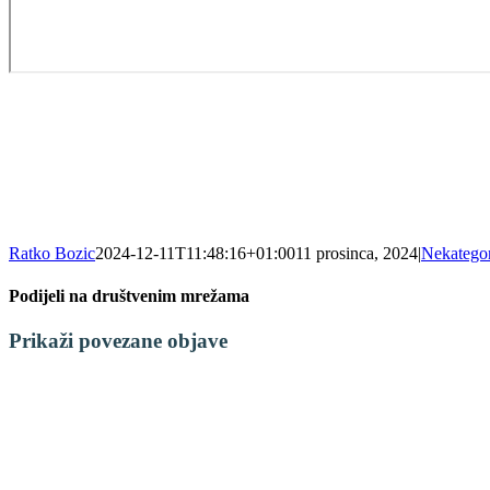
Ratko Bozic
2024-12-11T11:48:16+01:00
11 prosinca, 2024
|
Nekategor
Podijeli na društvenim mrežama
Facebook
X
LinkedIn
WhatsApp
Tumblr
Pinterest
Email:
Prikaži povezane objave