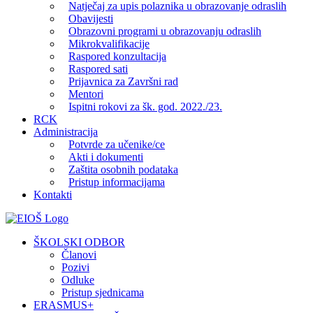
Natječaj za upis polaznika u obrazovanje odraslih
Obavijesti
Obrazovni programi u obrazovanju odraslih
Mikrokvalifikacije
Raspored konzultacija
Raspored sati
Prijavnica za Završni rad
Mentori
Ispitni rokovi za šk. god. 2022./23.
RCK
Administracija
Potvrde za učenike/ce
Akti i dokumenti
Zaštita osobnih podataka
Pristup informacijama
Kontakti
Facebook
YouTube
X
Pinterest
ŠKOLSKI ODBOR
Članovi
Pozivi
Odluke
Pristup sjednicama
ERASMUS+