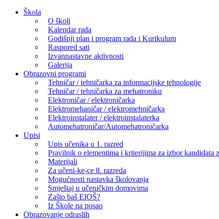
Skip
Škola
to
O školi
content
Kalendar rada
Godišnji plan i program rada i Kurikulum
Raspored sati
Izvannastavne aktivnosti
Galerija
Obrazovni programi
Tehničar / tehničarka za informacijske tehnologije
Tehničar / tehničarka za mehatroniku
Elektroničar / elektroničarka
Elektromehaničar / elektromehničarka
Elektroinstalater / elektroinstalaterka
Automehatroničar/Automehatroničarka
Upisi
Upis učenika u 1. razred
Pravilnik o elementima i kriterijima za izbor kandidata z
Materijali
Za učeni-ke-ce 8. razreda
Mogućnosti nastavka školovanja
Smještaj u učeničkim domovima
Zašto baš EIOŠ?
Iz Škole na posao
Obrazovanje odraslih