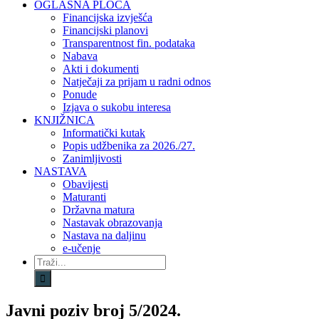
OGLASNA PLOČA
Financijska izvješća
Financijski planovi
Transparentnost fin. podataka
Nabava
Akti i dokumenti
Natječaji za prijam u radni odnos
Ponude
Izjava o sukobu interesa
KNJIŽNICA
Informatički kutak
Popis udžbenika za 2026./27.
Zanimljivosti
NASTAVA
Obavijesti
Maturanti
Državna matura
Nastavak obrazovanja
Nastava na daljinu
e-učenje
Traži...
Javni poziv broj 5/2024.