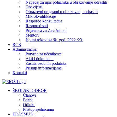
Natječaj za upis polaznika u obrazovanje odraslih
Obavijesti
Obrazovni programi u obrazovanju odraslih
Mikrokvalifikacije
Raspored konzultacija
Raspored sati
Prijavnica za Završni rad
Mentori
Ispitni rokovi za šk. god. 2022./23.
RCK
Administracija
Potvrde za učenike/ce
Akti i dokumenti
Zaštita osobnih podataka
Pristup informacijama
Kontakti
Facebook
YouTube
X
Pinterest
ŠKOLSKI ODBOR
Članovi
Pozivi
Odluke
Pristup sjednicama
ERASMUS+