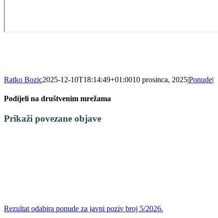
Ratko Bozic
2025-12-10T18:14:49+01:00
10 prosinca, 2025
|
Ponude
|
Podijeli na društvenim mrežama
Facebook
X
LinkedIn
WhatsApp
Tumblr
Pinterest
Email:
Prikaži povezane objave
Rezultat odabira ponude za javni poziv broj 5/2026.