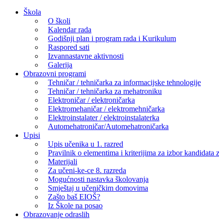
Skip
Škola
to
O školi
content
Kalendar rada
Godišnji plan i program rada i Kurikulum
Raspored sati
Izvannastavne aktivnosti
Galerija
Obrazovni programi
Tehničar / tehničarka za informacijske tehnologije
Tehničar / tehničarka za mehatroniku
Elektroničar / elektroničarka
Elektromehaničar / elektromehničarka
Elektroinstalater / elektroinstalaterka
Automehatroničar/Automehatroničarka
Upisi
Upis učenika u 1. razred
Pravilnik o elementima i kriterijima za izbor kandidata z
Materijali
Za učeni-ke-ce 8. razreda
Mogućnosti nastavka školovanja
Smještaj u učeničkim domovima
Zašto baš EIOŠ?
Iz Škole na posao
Obrazovanje odraslih