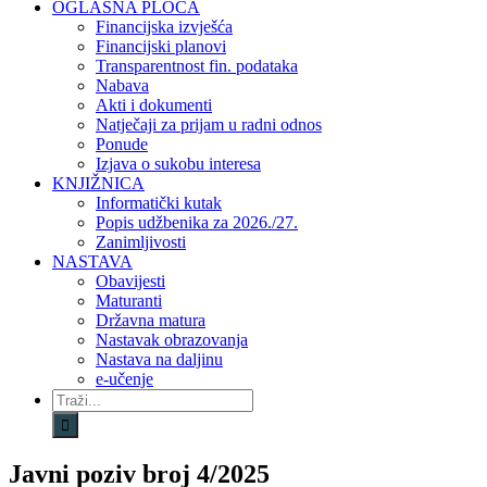
OGLASNA PLOČA
Financijska izvješća
Financijski planovi
Transparentnost fin. podataka
Nabava
Akti i dokumenti
Natječaji za prijam u radni odnos
Ponude
Izjava o sukobu interesa
KNJIŽNICA
Informatički kutak
Popis udžbenika za 2026./27.
Zanimljivosti
NASTAVA
Obavijesti
Maturanti
Državna matura
Nastavak obrazovanja
Nastava na daljinu
e-učenje
Traži...
Javni poziv broj 4/2025