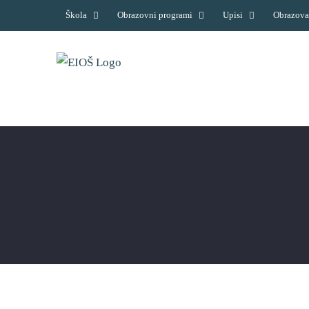
Skip
Škola
Obrazovni programi
Upisi
Obrazova
to
content