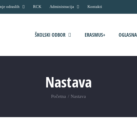
nje odraslih
RCK
Administracija
Kontakti
ŠKOLSKI ODBOR
ERASMUS+
OGLASNA
Nastava
Početna
Nastava