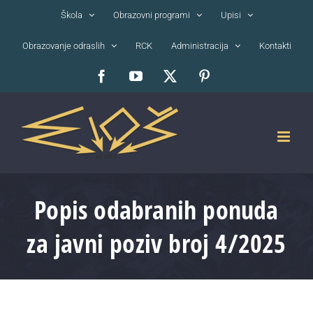
Skip
Škola
Obrazovni programi
Upisi
to
Obrazovanje odraslih
RCK
Administracija
Kontakti
content
Facebook
YouTube
X
Pinterest
Popis odabranih ponuda
za javni poziv broj 4/2025