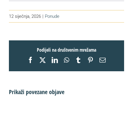
12 siječnja, 2026
|
Ponude
Podijeli na društvenim mrežama
Facebook
X
LinkedIn
WhatsApp
Tumblr
Pinterest
Email:
Prikaži povezane objave