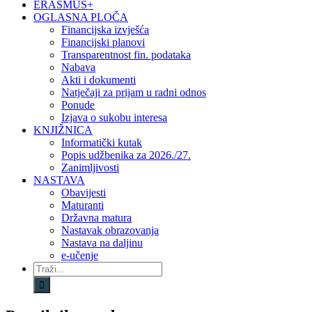
ERASMUS+
OGLASNA PLOČA
Financijska izvješća
Financijski planovi
Transparentnost fin. podataka
Nabava
Akti i dokumenti
Natječaji za prijam u radni odnos
Ponude
Izjava o sukobu interesa
KNJIŽNICA
Informatički kutak
Popis udžbenika za 2026./27.
Zanimljivosti
NASTAVA
Obavijesti
Maturanti
Državna matura
Nastavak obrazovanja
Nastava na daljinu
e-učenje
Traži...