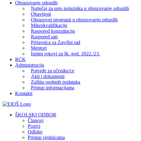
Obrazovanje odraslih
Natječaj za upis polaznika u obrazovanje odraslih
Obavijesti
Obrazovni programi u obrazovanju odraslih
Mikrokvalifikacije
Raspored konzultacija
Raspored sati
Prijavnica za Završni rad
Mentori
Ispitni rokovi za šk. god. 2022./23.
RCK
Administracija
Potvrde za učenike/ce
Akti i dokumenti
Zaštita osobnih podataka
Pristup informacijama
Kontakti
Facebook
YouTube
X
Pinterest
ŠKOLSKI ODBOR
Članovi
Pozivi
Odluke
Pristup sjednicama