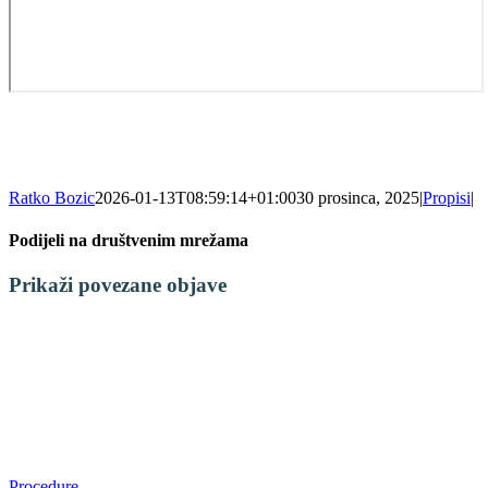
Ratko Bozic
2026-01-13T08:59:14+01:00
30 prosinca, 2025
|
Propisi
|
Podijeli na društvenim mrežama
Facebook
X
LinkedIn
WhatsApp
Tumblr
Pinterest
Email:
Prikaži povezane objave
Procedure