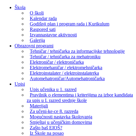
Skip
Škola
to
O školi
content
Kalendar rada
Godišnji plan i program rada i Kurikulum
Raspored sati
Izvannastavne aktivnosti
Galerija
Obrazovni programi
Tehničar / tehničarka za informacijske tehnologije
Tehničar / tehničarka za mehatroniku
Elektroničar / elektroničarka
Elektromehaničar / elektromehničarka
Elektroinstalater / elektroinstalaterka
Automehatroničar/Automehatroničarka
Upisi
Upis učenika u 1. razred
Pravilnik o elementima i kriterijima za izbor kandidata
za upis u I. razred srednje škole
Materijali
Za učeni-ke-ce 8. razreda
Mogućnosti nastavka školovanja
Smještaj u učeničkim domovima
Zašto baš EIOŠ?
Iz Škole na posao