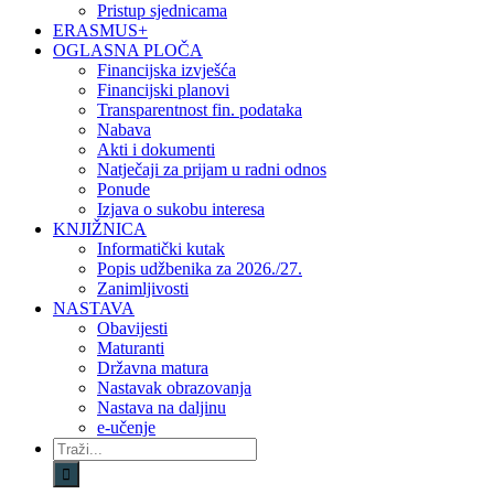
Pristup sjednicama
ERASMUS+
OGLASNA PLOČA
Financijska izvješća
Financijski planovi
Transparentnost fin. podataka
Nabava
Akti i dokumenti
Natječaji za prijam u radni odnos
Ponude
Izjava o sukobu interesa
KNJIŽNICA
Informatički kutak
Popis udžbenika za 2026./27.
Zanimljivosti
NASTAVA
Obavijesti
Maturanti
Državna matura
Nastavak obrazovanja
Nastava na daljinu
e-učenje
Traži...