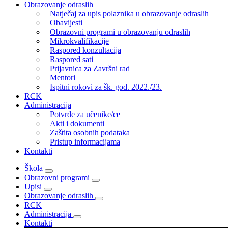
Obrazovanje odraslih
Natječaj za upis polaznika u obrazovanje odraslih
Obavijesti
Obrazovni programi u obrazovanju odraslih
Mikrokvalifikacije
Raspored konzultacija
Raspored sati
Prijavnica za Završni rad
Mentori
Ispitni rokovi za šk. god. 2022./23.
RCK
Administracija
Potvrde za učenike/ce
Akti i dokumenti
Zaštita osobnih podataka
Pristup informacijama
Kontakti
Škola
Obrazovni programi
Upisi
Obrazovanje odraslih
RCK
Administracija
Kontakti