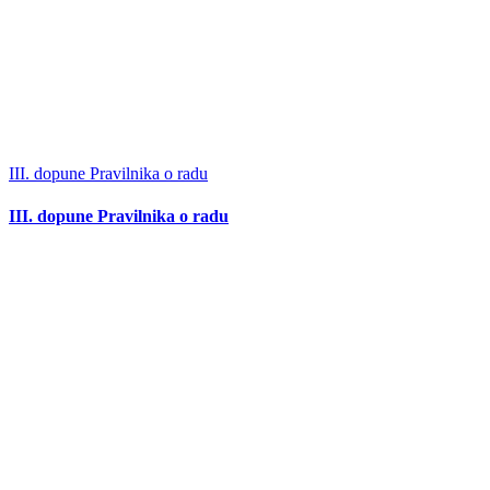
III. dopune Pravilnika o radu
III. dopune Pravilnika o radu
I. dopune Pravilnika o sistematizaciji radnih mjesta
I. dopune Pravilnika o sistematizaciji radnih mjesta