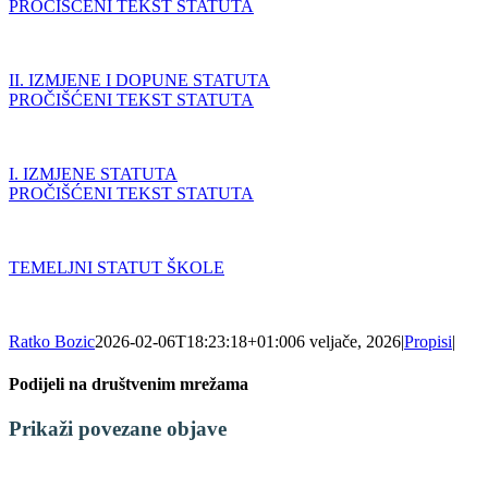
PROČIŠĆENI TEKST STATUTA
II. IZMJENE I DOPUNE STATUTA
PROČIŠĆENI TEKST STATUTA
I. IZMJENE STATUTA
PROČIŠĆENI TEKST STATUTA
TEMELJNI STATUT ŠKOLE
Ratko Bozic
2026-02-06T18:23:18+01:00
6 veljače, 2026
|
Propisi
|
Podijeli na društvenim mrežama
Facebook
X
LinkedIn
WhatsApp
Tumblr
Pinterest
Email:
Prikaži povezane objave