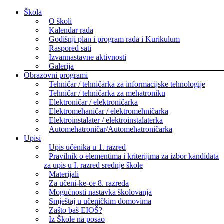
Skip
Škola
to
O školi
content
Kalendar rada
Godišnji plan i program rada i Kurikulum
Raspored sati
Izvannastavne aktivnosti
Galerija
Obrazovni programi
Tehničar / tehničarka za informacijske tehnologije
Tehničar / tehničarka za mehatroniku
Elektroničar / elektroničarka
Elektromehaničar / elektromehničarka
Elektroinstalater / elektroinstalaterka
Automehatroničar/Automehatroničarka
Upisi
Upis učenika u 1. razred
Pravilnik o elementima i kriterijima za izbor kandidata
za upis u I. razred srednje škole
Materijali
Za učeni-ke-ce 8. razreda
Mogućnosti nastavka školovanja
Smještaj u učeničkim domovima
Zašto baš EIOŠ?
Iz Škole na posao