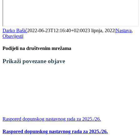
Darko Bašić
2022-06-23T12:16:40+02:00
23 lipnja, 2022
|
Nastava
,
Obavijesti
|
Podijeli na društvenim mrežama
Facebook
X
LinkedIn
WhatsApp
Tumblr
Pinterest
Email:
Prikaži povezane objave
Raspored dopunskog nastavnog rada za 2025./26.
Raspored dopunskog nastavnog rada za 2025./26.