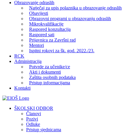
Obrazovanje odraslih
Natječaj za upis polaznika u obrazovanje odraslih
Obavijesti
Obrazovni programi u obrazovanju odraslih
Mikrokvalifikacije
Raspored konzultacija
Raspored sati
Prijavnica za Završni rad
Mentori
Ispitni rokovi za šk. god. 2022./23.
RCK
Administracija
Potvrde za učenike/ce
Akti i dokumenti
Zaštita osobnih podataka
Pristup informacijama
Kontakti
Facebook
YouTube
X
Pinterest
ŠKOLSKI ODBOR
Članovi
Pozivi
Odluke
Pristup sjednicama