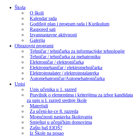
Skip
Škola
to
O školi
content
Kalendar rada
Godišnji plan i program rada i Kurikulum
Raspored sati
Izvannastavne aktivnosti
Galerija
Obrazovni programi
Tehničar / tehničarka za informacijske tehnologije
Tehničar / tehničarka za mehatroniku
Elektroničar / elektroničarka
Elektromehaničar / elektromehničarka
Elektroinstalater / elektroinstalaterka
Automehatroničar/Automehatroničarka
Upisi
Upis učenika u 1. razred
Pravilnik o elementima i kriterijima za izbor kandidata
za upis u I. razred srednje škole
Materijali
Za učeni-ke-ce 8. razreda
Mogućnosti nastavka školovanja
Smještaj u učeničkim domovima
Zašto baš EIOŠ?
Iz Škole na posao