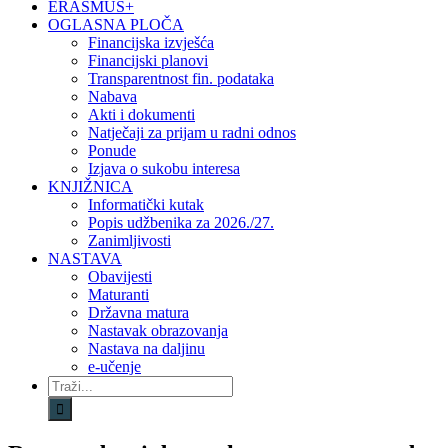
ERASMUS+
OGLASNA PLOČA
Financijska izvješća
Financijski planovi
Transparentnost fin. podataka
Nabava
Akti i dokumenti
Natječaji za prijam u radni odnos
Ponude
Izjava o sukobu interesa
KNJIŽNICA
Informatički kutak
Popis udžbenika za 2026./27.
Zanimljivosti
NASTAVA
Obavijesti
Maturanti
Državna matura
Nastavak obrazovanja
Nastava na daljinu
e-učenje
Traži...