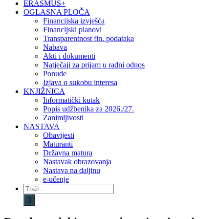
ERASMUS+
OGLASNA PLOČA
Financijska izvješća
Financijski planovi
Transparentnost fin. podataka
Nabava
Akti i dokumenti
Natječaji za prijam u radni odnos
Ponude
Izjava o sukobu interesa
KNJIŽNICA
Informatički kutak
Popis udžbenika za 2026./27.
Zanimljivosti
NASTAVA
Obavijesti
Maturanti
Državna matura
Nastavak obrazovanja
Nastava na daljinu
e-učenje
Traži...