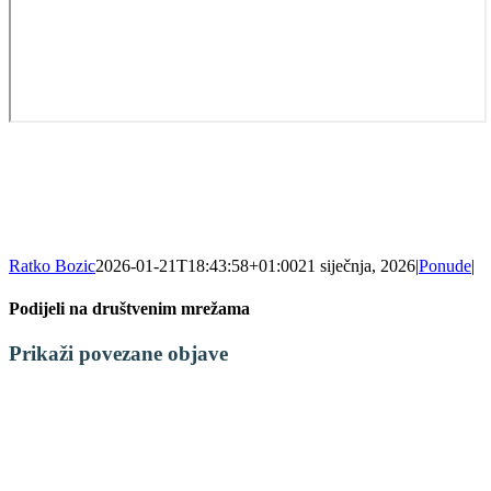
Ratko Bozic
2026-01-21T18:43:58+01:00
21 siječnja, 2026
|
Ponude
|
Podijeli na društvenim mrežama
Facebook
X
LinkedIn
WhatsApp
Tumblr
Pinterest
Email:
Prikaži povezane objave