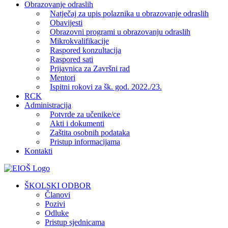
Obrazovanje odraslih
Natječaj za upis polaznika u obrazovanje odraslih
Obavijesti
Obrazovni programi u obrazovanju odraslih
Mikrokvalifikacije
Raspored konzultacija
Raspored sati
Prijavnica za Završni rad
Mentori
Ispitni rokovi za šk. god. 2022./23.
RCK
Administracija
Potvrde za učenike/ce
Akti i dokumenti
Zaštita osobnih podataka
Pristup informacijama
Kontakti
Facebook
YouTube
X
Pinterest
ŠKOLSKI ODBOR
Članovi
Pozivi
Odluke
Pristup sjednicama