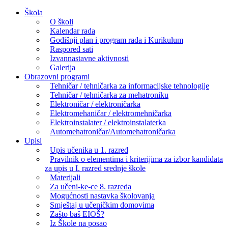
Skip
Škola
to
O školi
content
Kalendar rada
Godišnji plan i program rada i Kurikulum
Raspored sati
Izvannastavne aktivnosti
Galerija
Obrazovni programi
Tehničar / tehničarka za informacijske tehnologije
Tehničar / tehničarka za mehatroniku
Elektroničar / elektroničarka
Elektromehaničar / elektromehničarka
Elektroinstalater / elektroinstalaterka
Automehatroničar/Automehatroničarka
Upisi
Upis učenika u 1. razred
Pravilnik o elementima i kriterijima za izbor kandidata
za upis u I. razred srednje škole
Materijali
Za učeni-ke-ce 8. razreda
Mogućnosti nastavka školovanja
Smještaj u učeničkim domovima
Zašto baš EIOŠ?
Iz Škole na posao