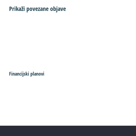
Prikaži povezane objave
Financijski planovi
I