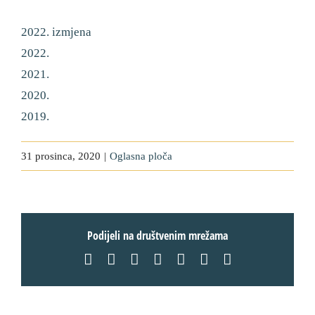
2022. izmjena
2022.
2021.
2020.
2019.
31 prosinca, 2020
|
Oglasna ploča
Podijeli na društvenim mrežama
Facebook
X
LinkedIn
WhatsApp
Tumblr
Pinterest
Email: