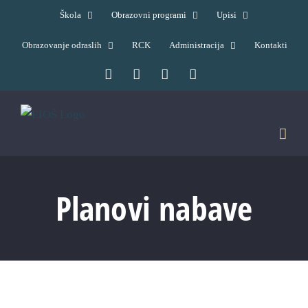
Skip
Škola
Obrazovni programi
Upisi
to
Obrazovanje odraslih
RCK
Administracija
Kontakti
content
Facebook
YouTube
X
Pinterest
Planovi nabave