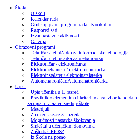
Skip
Škola
to
O školi
content
Kalendar rada
Godišnji plan i program rada i Kurikulum
Raspored sati
Izvannastavne aktivnosti
Galerija
Obrazovni programi
Tehničar / tehničarka za informacijske tehnologije
Tehničar / tehničarka za mehatroniku
Elektroničar / elektroničarka
Elektromehaničar / elektromehničarka
Elektroinstalater / elektroinstalaterka
Automehatroničar/Automehatroničarka
Upisi
Upis učenika u 1. razred
Pravilnik o elementima i kriterijima za izbor kandidata
za upis u I. razred srednje škole
Materijali
Za učeni-ke-ce 8. razreda
Mogućnosti nastavka školovanja
Smještaj u učeničkim domovima
Zašto baš EIOŠ?
Iz Škole na posao