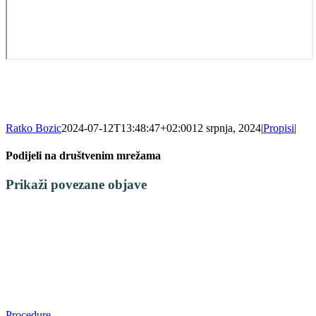
Ratko Bozic
2024-07-12T13:48:47+02:00
12 srpnja, 2024
|
Propisi
|
Podijeli na društvenim mrežama
Facebook
X
LinkedIn
WhatsApp
Tumblr
Pinterest
Email:
Prikaži povezane objave
Procedure