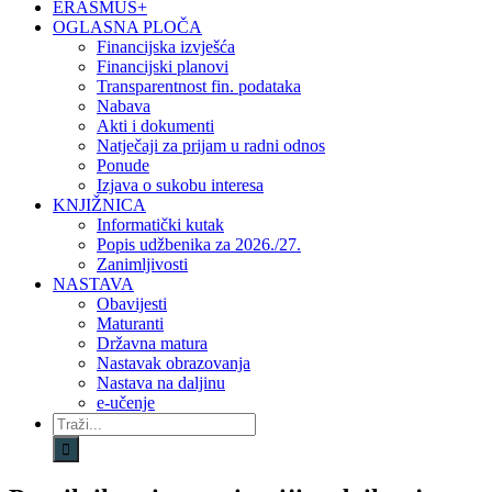
ERASMUS+
OGLASNA PLOČA
Financijska izvješća
Financijski planovi
Transparentnost fin. podataka
Nabava
Akti i dokumenti
Natječaji za prijam u radni odnos
Ponude
Izjava o sukobu interesa
KNJIŽNICA
Informatički kutak
Popis udžbenika za 2026./27.
Zanimljivosti
NASTAVA
Obavijesti
Maturanti
Državna matura
Nastavak obrazovanja
Nastava na daljinu
e-učenje
Traži...