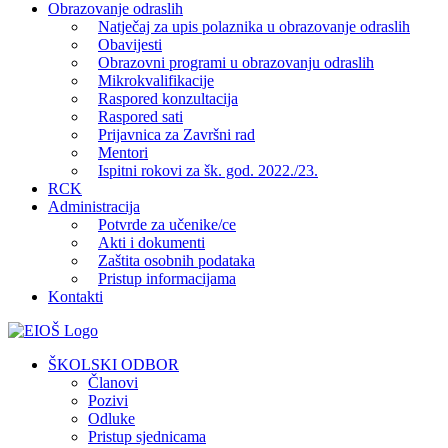
Obrazovanje odraslih
Natječaj za upis polaznika u obrazovanje odraslih
Obavijesti
Obrazovni programi u obrazovanju odraslih
Mikrokvalifikacije
Raspored konzultacija
Raspored sati
Prijavnica za Završni rad
Mentori
Ispitni rokovi za šk. god. 2022./23.
RCK
Administracija
Potvrde za učenike/ce
Akti i dokumenti
Zaštita osobnih podataka
Pristup informacijama
Kontakti
Facebook
YouTube
X
Pinterest
ŠKOLSKI ODBOR
Članovi
Pozivi
Odluke
Pristup sjednicama